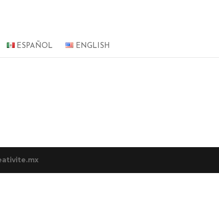
ESPAÑOL
ENGLISH
ativite.mx