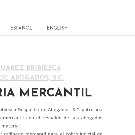
ESPAÑOL
ENGLISH
UÁREZ BRIBIESCA
E ABOGADOS, S.C.
IA MERCANTIL
ibiesca Despacho de Abogados, S.C. patrocina
ia mercantil con el respaldo de sus abogados
a materia:
 y ordinario mercantil para el cobro judicial de