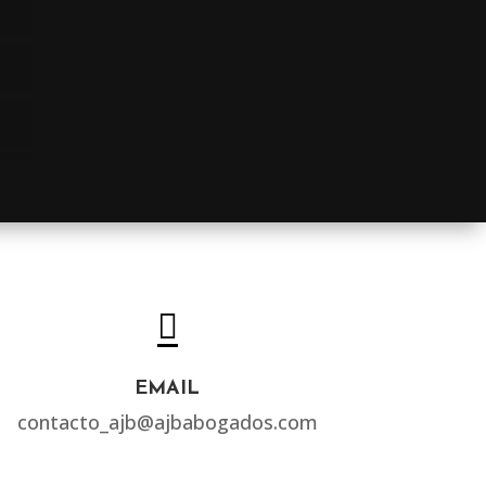

EMAIL
contacto_ajb@ajbabogados.com