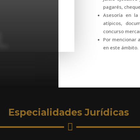
pagarés, cheque
Asesoría en la 
atípicos, docu
concurso mercan
L
Por mencionar 
en este ámbito.
Especialidades Jurídicas
